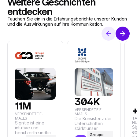
Weitere Geschichten
entdecken
Tauchen Sie ein in die Erfahrungsberichte unserer Kunden
und die Auswirkungen auf ihre Kommunikation.
304K
11M
VERSENDETE E-
VERSENDETE E-
MAILS
MAILS
Die Konsistenz der
T
Signitic ist eine
N
Unterschriften
Si
intuitive und
stärkt unser
ex
benutzerfreundliche
Markenimage, und
Groupe
zu