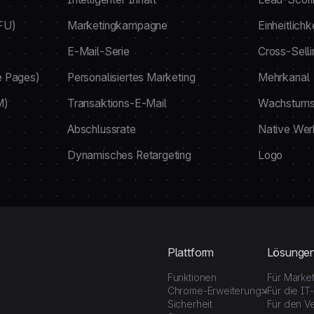
FU)
Marketingkampagne
Einheitlichk
E-Mail-Serie
Cross-Selli
e Pages)
Personalisiertes Marketing
Mehrkanal
M)
Transaktions-E-Mail
Wachstums
Abschlussrate
Native Wer
Dynamisches Retargeting
Logo
Plattform
Lösunge
Funktionen
Für Marke
Chrome-Erweiterung
Für die IT
Sicherheit
Für den Ve