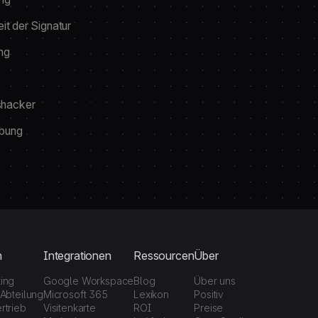
eit der Signatur
ng
hacker
bung
n
Integrationen
Ressourcen
Über
ting
Google Workspace
Blog
Über uns
-Abteilung
Microsoft 365
Lexikon
Positiv
rtrieb
Visitenkarte
ROI
Preise