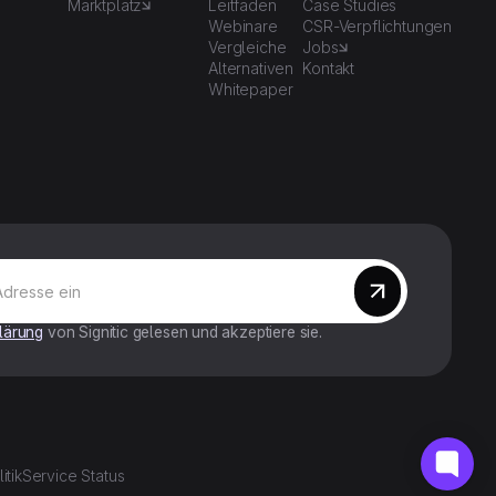
Marktplatz
Leitfaden
Case Studies
Webinare
CSR-Verpflichtungen
Vergleiche
Jobs
Alternativen
Kontakt
Whitepaper
lärung
von Signitic gelesen und akzeptiere sie.
itik
Service Status