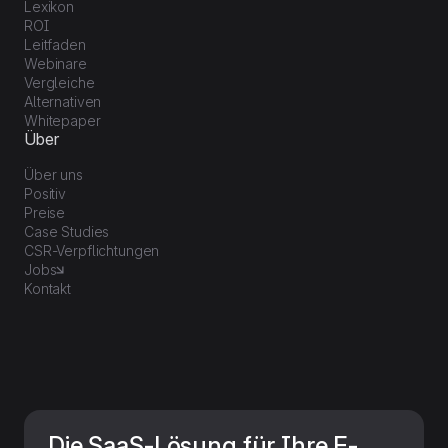
Lexikon
ROI
Leitfaden
Webinare
Vergleiche
Alternativen
Whitepaper
Über
Über uns
Positiv
Preise
Case Studies
CSR-Verpflichtungen
Jobs
Kontakt
Die SaaS-Lösung für Ihre E-