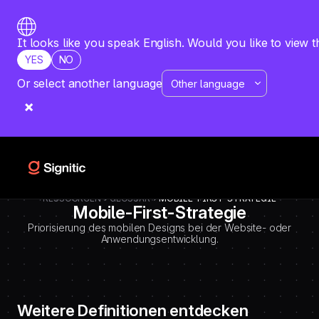
-
=============================================
DEBUT CODE E - TEMPLATE CMS DEFINITIONS / LEXIQUE
Emplacement Webflow: Template CMS Definitions > Page settings >
It looks like you speak English. Would you like to view t
Custom code > Inside tag
YES
NO
=============================================
-->
Or select another language
RESSOURCEN
GLOSSAR
MOBILE-FIRST-STRATEGIE
Mobile-First-Strategie
Priorisierung des mobilen Designs bei der Website- oder
Anwendungsentwicklung.
Weitere Definitionen entdecken