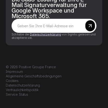
Mail Signaturverwaltung für
Google Workspace und
Microsoft 365.
Ich habe die
Datenschutzerklärung
von Signitic gelesen und
akzeptiere sie.
© 2026 Positive Groupe France
Impressum
Allgemeine Geschäftsbedingungen
Cookies
Datenschutzerklärung
Vertraulichkeitspolitik
Service Status