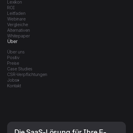
Lexikon
ROI
Leitfaden
Webinare
Vergleiche
Alternativen
Whitepaper
Über
Über uns
Positiv
Preise
Case Studies
CSR-Verpflichtungen
Jobs
Kontakt
Die SaaS-Lösung für Ihre E-