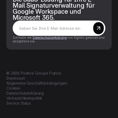
Mail Signaturverwaltung für
Google Workspace und
Microsoft 365.
Ich habe die
Datenschutzerklärung
von Signitic gelesen und
akzeptiere sie.
© 2026 Positive Groupe France
Impressum
Allgemeine Geschäftsbedingungen
Cookies
Datenschutzerklärung
Vertraulichkeitspolitik
Service Status