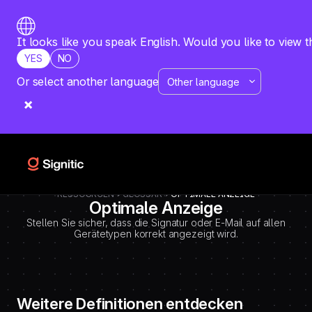
-
=============================================
DEBUT CODE E - TEMPLATE CMS DEFINITIONS / LEXIQUE
Emplacement Webflow: Template CMS Definitions > Page settings >
It looks like you speak English. Would you like to view t
Custom code > Inside tag
YES
NO
=============================================
-->
Or select another language
RESSOURCEN
GLOSSAR
OPTIMALE ANZEIGE
Optimale Anzeige
Stellen Sie sicher, dass die Signatur oder E-Mail auf allen
Gerätetypen korrekt angezeigt wird.
Weitere Definitionen entdecken