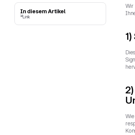
Wir 
In diesem Artikel
Ihne
Link
1)
Dies
Sign
her
2)
U
Wie
res
Kon