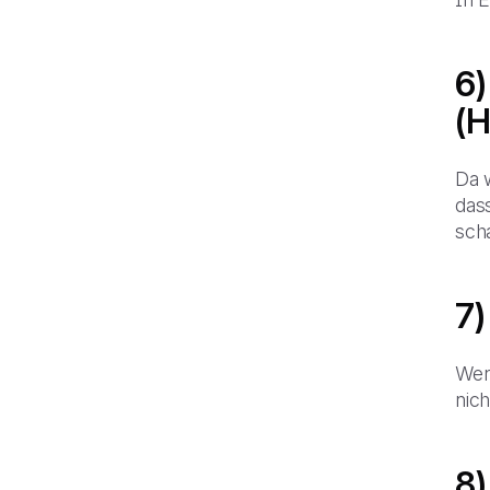
6)
(H
Da 
dass
sch
7)
Wenn
nich
8)