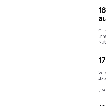
16
au
Cath
Inha
Nut
17
Ver
„Die
{{V