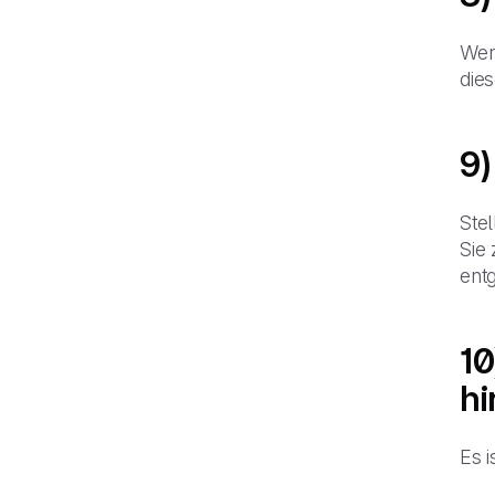
Wenn
die
9)
Stel
Sie
ent
10
hi
Es 