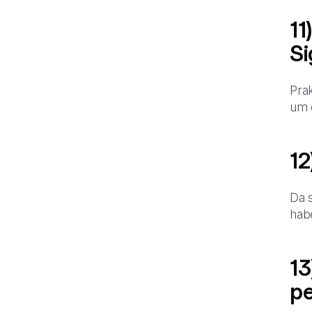
11
Si
Prak
um 
12
Da 
habe
13
pe