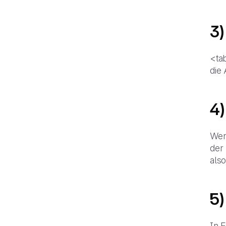
3)
<ta
die
4)
Wenn
der
also
5)
In E