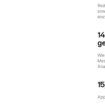
Bezi
sow
ein
14
ge
Wie 
Mes
Ana
15
App