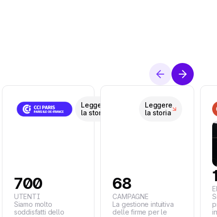
Leggere
Leggere
la storia
la storia
700
68
E
S
UTENTI
CAMPAGNE
Siamo molto
La gestione intuitiva
p
soddisfatti dello
delle firme per le
i