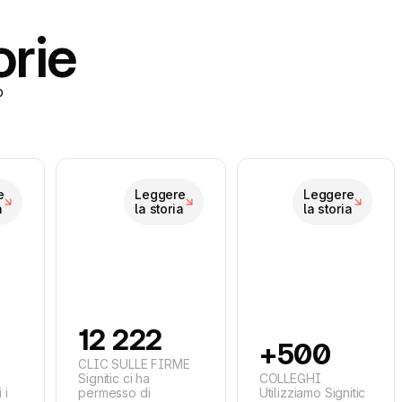
orie
o
e
Leggere
Leggere
a
la storia
la storia
12 222
+500
CLIC SULLE FIRME
Signitic ci ha
COLLEGHI
 i
permesso di
Utilizziamo Signitic