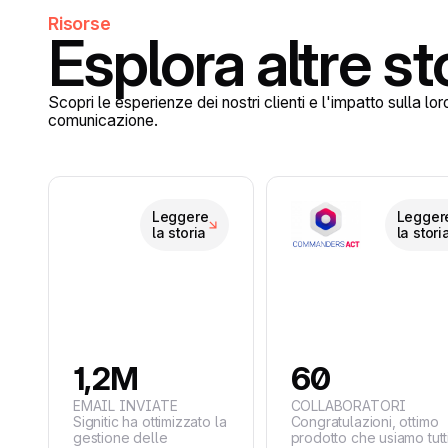
Risorse
Esplora altre st
Scopri le esperienze dei nostri clienti e l'impatto sulla lor
comunicazione.
Leggere
Legger
la storia
la stori
1,2M
60
EMAIL INVIATE
COLLABORATORI
Signitic ha ottimizzato la
Congratulazioni, ottimo
gestione delle
prodotto che usiamo tutti