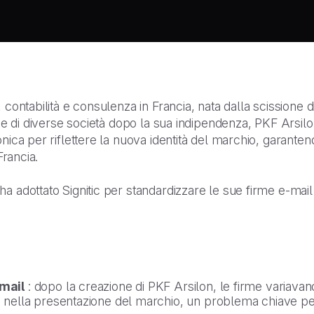
 contabilità e consulenza in Francia, nata dalla scissione 
ione di diverse società dopo la sua indipendenza, PKF Arsi
onica per riflettere la nuova identità del marchio, garant
Francia.
ha adottato Signitic per standardizzare le sue firme e-mai
mail
: dopo la creazione di PKF Arsilon, le firme variavano
nella presentazione del marchio, un problema chiave per 