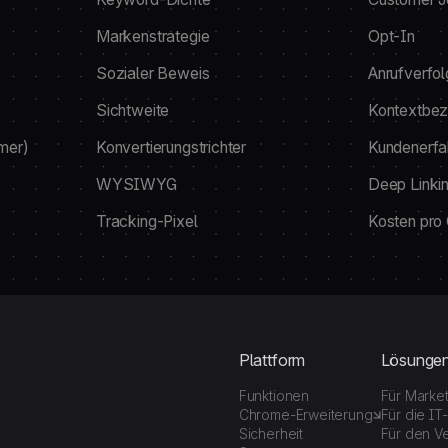
Markenstrategie
Opt-In
Sozialer Beweis
Anrufverfo
Sichtweite
Kontextbez
mer)
Konvertierungstrichter
Kundenerfa
WYSIWYG
Deep Linki
Tracking-Pixel
Kosten pro
Plattform
Lösunge
Funktionen
Für Marke
Chrome-Erweiterung
Für die IT
Sicherheit
Für den Ve