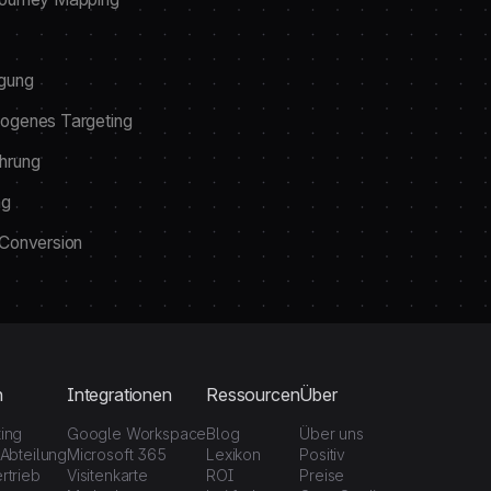
lgung
ogenes Targeting
hrung
ng
 Conversion
n
Integrationen
Ressourcen
Über
ting
Google Workspace
Blog
Über uns
-Abteilung
Microsoft 365
Lexikon
Positiv
rtrieb
Visitenkarte
ROI
Preise