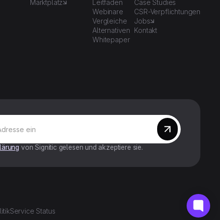
Marktplatz
Leitfaden
Case Studies
Webinare
CSR-Verpflichtungen
Vergleiche
Jobs
Alternativen
Kontakt
Whitepaper
lärung
von Signitic gelesen und akzeptiere sie.
itik
Service Status