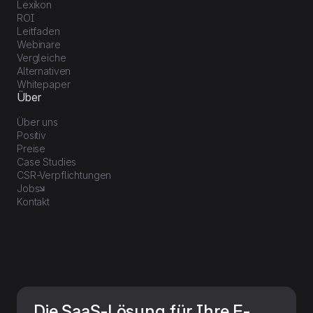
Lexikon
ROI
Leitfaden
Webinare
Vergleiche
Alternativen
Whitepaper
Über
Über uns
Positiv
Preise
Case Studies
CSR-Verpflichtungen
Jobs
Kontakt
Die SaaS-Lösung für Ihre E-