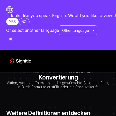
-
=============================================
DEBUT CODE E - TEMPLATE CMS DEFINITIONS / LEXIQUE
Emplacement Webflow: Template CMS Definitions > Page settings >
It looks like you speak English. Would you like to view t
Custom code > Inside tag
YES
NO
=============================================
-->
Or select another language
RESSOURCEN
GLOSSAR
KONVERTIERUNG
Konvertierung
Aktion, wenn ein Interessent die gewünschte Aktion ausführt,
z. B. ein Formular ausfüllt oder ein Produkt kauft.
Weitere Definitionen entdecken