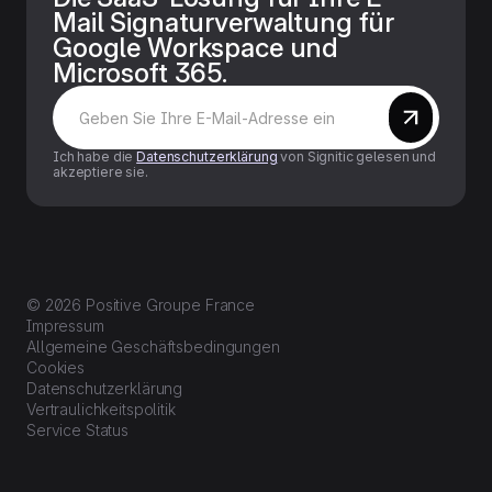
Mail Signaturverwaltung für
Google Workspace und
Microsoft 365.
Ich habe die
Datenschutzerklärung
von Signitic gelesen und
akzeptiere sie.
© 2026 Positive Groupe France
Impressum
Allgemeine Geschäftsbedingungen
Cookies
Datenschutzerklärung
Vertraulichkeitspolitik
Service Status