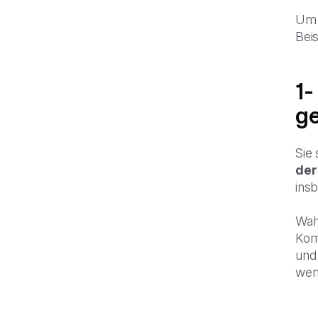
Um 
Beis
1-
g
Sie
der
ins
Wah
Kom
und
wen