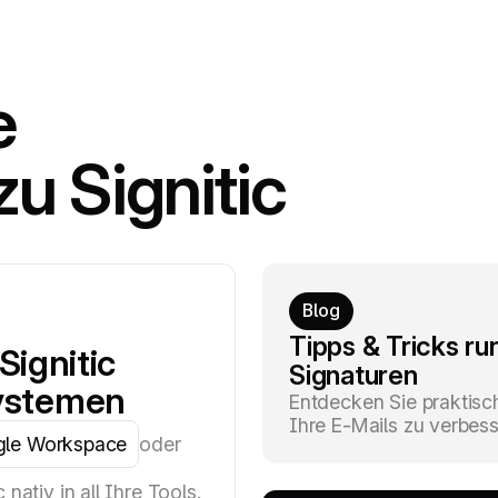
e
u Signitic
Blog
Tipps & Tricks r
Signitic
Signaturen
systemen
Entdecken Sie praktisc
Ihre E-Mails zu verbes
le Workspace
oder
 nativ in all Ihre Tools.