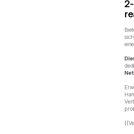
2-
re
Bie
sich
ein
Die
dedi
Net
Erw
Han
Vert
pro
{{V