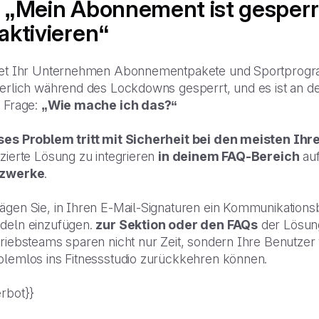
 „Mein Abonnement ist gesperrt
aktivieren“
tet Ihr Unternehmen Abonnementpakete und Sportprogr
erlich während des Lockdowns gesperrt, und es ist an der Z
e Frage:
„Wie mache ich das?“
ses Problem tritt mit Sicherheit bei den meisten Ihr
zierte Lösung zu integrieren
in deinem FAQ-Bereich
auf
zwerke
.
ägen Sie, in Ihren E-Mail-Signaturen ein Kommunikations
deln einzufügen.
zur Sektion oder den FAQs
der Lösun
riebsteams sparen nicht nur Zeit, sondern Ihre Benutzer 
blemlos ins Fitnessstudio zurückkehren können.
erbot}}