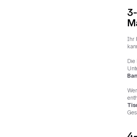
3-
Ma
Ihr
kan
Die
Unt
Ban
Wen
enth
Tis
Ges
4-