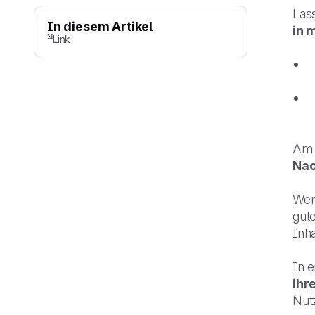
Lass
In diesem Artikel
in 
Link
Am E
Nac
Wen
gut
Inha
In 
ihr
Nut