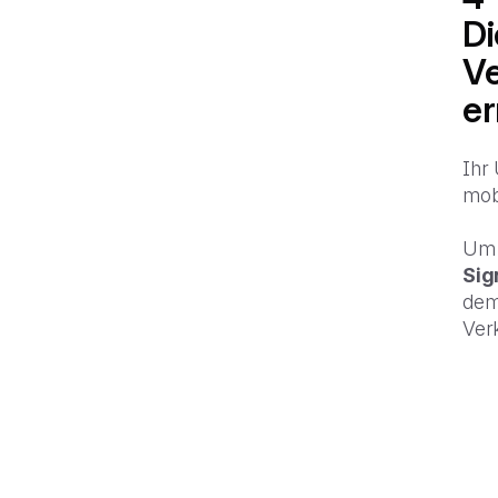
Di
Ve
er
Ihr
mobi
Um 
Sig
de
Verk