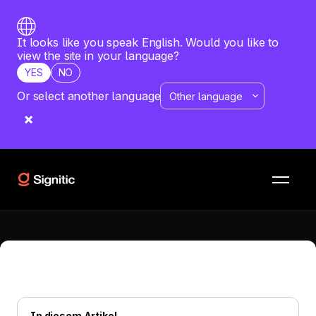
It looks like you speak English. Would you like to
view the site in your language?
YES
NO
Or select another language
E-MAIL SIGNATUR
—
JUNE 9, 2026
Teilen Sie Ihren Kalender mit Ihrer
E-Mail-Signatur
Erleichtern Sie die Terminvereinbarung: Integrieren Sie
Ihren Kalender in Ihre E-Mail-Signatur und lassen Sie Ihre
Kontakte mit einem Klick einen Termin buchen.
In diesem Artikel