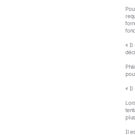
Pour
requ
for
fonc
« Il
déci
Phil
pou
« Il
Lors
tent
plus
Il e