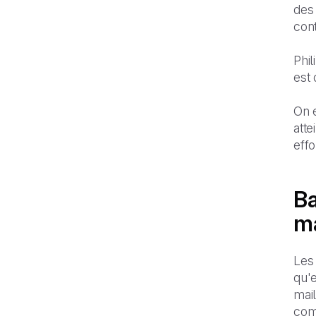
des 
cont
Phil
est 
On e
atte
effo
Ba
ma
Les
qu'e
mail
com