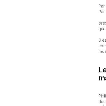
Par 
Par 
préc
que 
Il e
com
les 
Le
m
Phil
dur