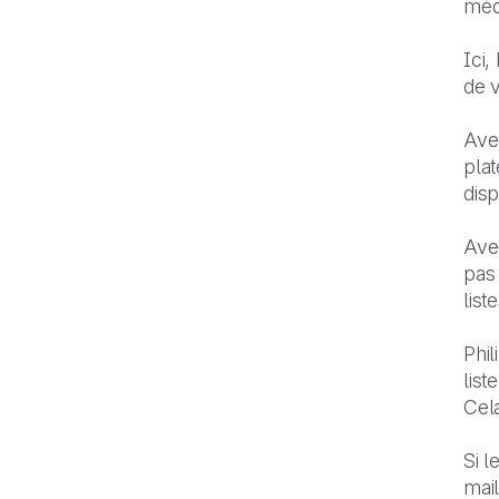
méd
Ici,
de 
Avec
pla
disp
Avec
pas 
list
Phi
list
Cela
Si l
mail