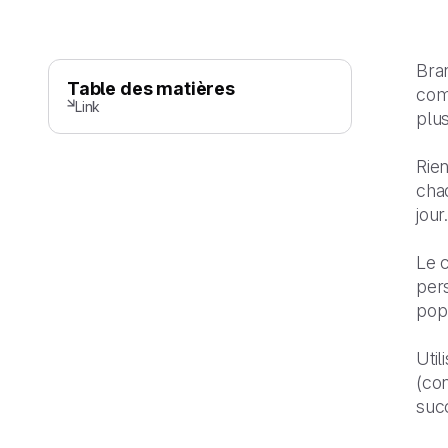
Bra
Table des matières
comp
Link
plu
Rien
cha
jour
Le c
per
popu
Util
(con
succ