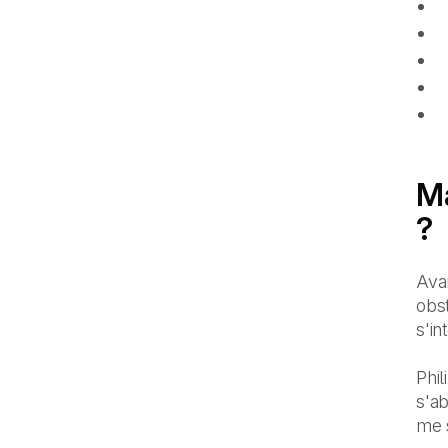
Ma
?
Avan
obst
s'in
Phil
s'a
me s