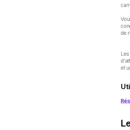
cam
Vou
conc
de 
Les
d'at
et 
Ut
Rés
Le