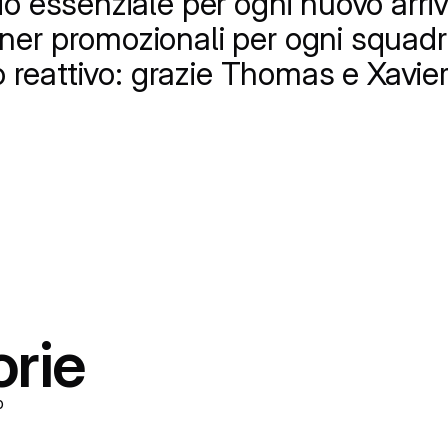
o essenziale per ogni nuovo arriva
er promozionali per ogni squadra/
to reattivo: grazie Thomas e Xavier
orie
o