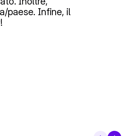
to. Inoltre,
paese. Infine, il
!