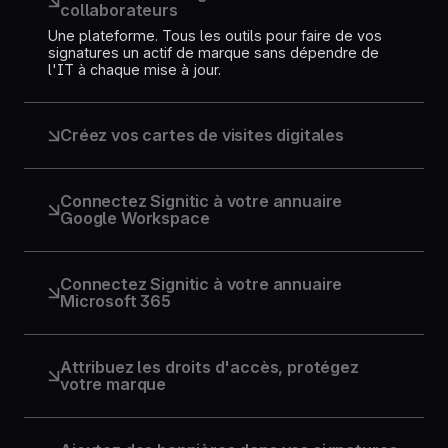
collaborateurs
Une plateforme. Tous les outils pour faire de vos
signatures un actif de marque sans dépendre de
l'IT à chaque mise à jour.
Créez vos cartes de visites digitales
Transformez chaque signature email en carte de
visite interactive. Accessible depuis un QR code ou
un lien, pour un profil toujours à jour et
Connectez Signitic à votre annuaire
professionnel.
Google Workspace
Connectez votre annuaire Google. Comptes,
données, signatures synchronisés en temps réel
et directement utilisables dans Gmail.
Connectez Signitic à votre annuaire
Microsoft 365
Branché à Azure Active Directory. Chaque arrivée,
départ ou changement de poste met
automatiquement les signatures à jour. Outlook
Attribuez les droits d'accès, protégez
reste à jour, sans intervention.
votre marque
Définissez qui peut modifier quoi. Le marketing
garde la main sur les templates, l'IT sur les droits.
Chacun dans son périmètre.