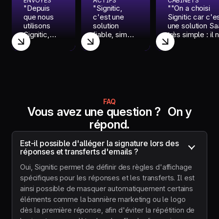
ENVOYÉS
ACTIFS
CABINETS
"Depuis
"Signitic,
""On a choisi
que nous
c'est une
Signitic car c'e
utilisons
solution
une solution S
Signitic,
fiable, simple
très simple : il 
nous avons
et qui répond
a rien à installer
constaté
à des enjeux
sur les postes 
une nette
qui étaient
travail. Pour no
amélioration
encore sous-
c’est le moyen
de la
exploités.
idéal de
cohérence
Mais surtout,
centraliser nos
de notre
c'est une
signatures et d
FAQ
marque. "
équipe super
pousser nos
Vous avez une question ? On y
réactive."
actualités,
répond.
comme nos
webinaires, de
manière
Est-il possible d'alléger la signature lors des 
professionnelle
réponses et transferts d'emails ?
Oui, Signitic permet de définir des règles d'affichage
spécifiques pour les réponses et les transferts. Il est
ainsi possible de masquer automatiquement certains
éléments comme la bannière marketing ou le logo
dès la première réponse, afin d'éviter la répétition de