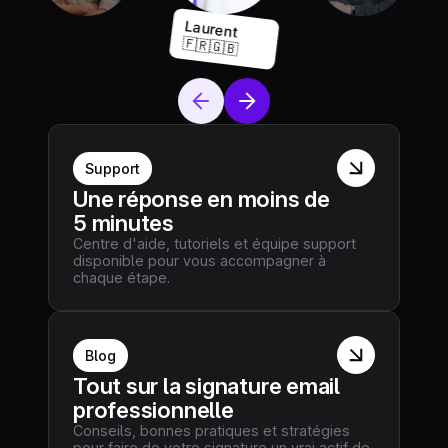
Laurent
🇫🇷🇬🇧
Support
Une réponse en moins de
5 minutes
Centre d'aide, tutoriels et équipe support
disponible pour vous accompagner à
chaque étape.
Blog
Tout sur la signature email
professionnelle
Conseils, bonnes pratiques et stratégies
pour faire de votre signature un vrai actif de