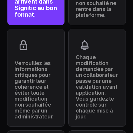
arrivent dans
non souhaité ne
Signitic au bon
rentre dans la
format.
plateforme.
Chaque
Verrouillez les
modification
informations
demandée par
critiques pour
un collaborateur
garantir leur
passe par une
cohérence et
validation avant
éviter toute
application.
modification
Vous gardez le
non souhaitée
contrôle sur
même par un
chaque mise à
administrateur.
jour.