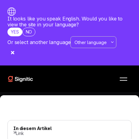
It looks like you speak English. Would you like to
view the site in your language?
YES
NO
Or select another language
E-MAIL SIGNATUR
—
JUNE 9, 2026
Wie erstelle ich Bildbanner für E-
Mail-Signaturen ohne Code?
😳 Ohne PhotoShop und in 5 Minuten!
In diesem Artikel
Link