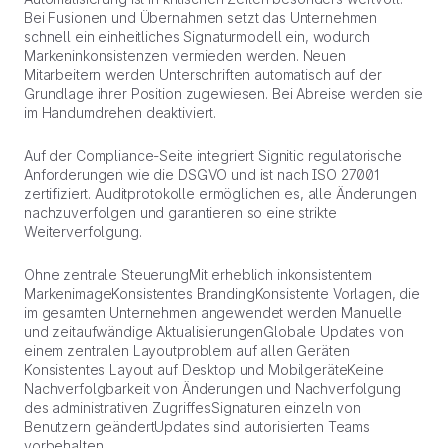
Bei Fusionen und Übernahmen setzt das Unternehmen
schnell ein einheitliches Signaturmodell ein, wodurch
Markeninkonsistenzen vermieden werden. Neuen
Mitarbeitern werden Unterschriften automatisch auf der
Grundlage ihrer Position zugewiesen. Bei Abreise werden sie
im Handumdrehen deaktiviert.
Auf der Compliance-Seite integriert Signitic regulatorische
Anforderungen wie die DSGVO und ist nach ISO 27001
zertifiziert. Auditprotokolle ermöglichen es, alle Änderungen
nachzuverfolgen und garantieren so eine strikte
Weiterverfolgung.
Ohne zentrale SteuerungMit erheblich inkonsistentem
MarkenimageKonsistentes BrandingKonsistente Vorlagen, die
im gesamten Unternehmen angewendet werden Manuelle
und zeitaufwändige AktualisierungenGlobale Updates von
einem zentralen Layoutproblem auf allen Geräten
Konsistentes Layout auf Desktop und MobilgeräteKeine
Nachverfolgbarkeit von Änderungen und Nachverfolgung
des administrativen ZugriffesSignaturen einzeln von
Benutzern geändertUpdates sind autorisierten Teams
vorbehalten