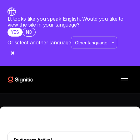
It looks like you speak English. Would you like to
view the site in your language?
YES
NO
Or select another language
JUNE 9, 2026
E-Mail-Signaturen: Marketing oder
IT, wer verwaltet was?
Die Zusammenarbeit zwischen Marketing und IT optimiert
die E-Mail-Signaturen und verwandelt jede E-Mail in ein
leistungsstarkes Kommunikations- und Konvertierungstool.
In diesem Artikel