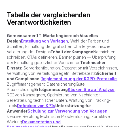
Tabelle der vergleichenden
Verantwortlichkeiten
Gemeinsamer IT-Marketingbereich Visuelles
Design
Erstellung von Vorlagen
, Wahl der Farben und
Schriften, Einhaltung der grafischen Chartery-technische
Validierung der Designs
Inhalt der Kampagne
Nachrichten
schreiben, CTAs definieren, Banner planen — Überprüfung
der Einhaltung gesetzlicher Vorschriften
Technischer
Einsatz
-Serverkonfiguration, Integration mit Verzeichnissen,
Verwaltung von Verteilungsregeln, Betriebstests
Sicherheit
und Compliance
-
Implementierung der RGPD-Protokolle
,
Zugriffsmanagement, DatensicherungGute
Praxisschulung
Erfolgsmessung
Klicken Sie auf Analyse
,
ROI von Kampagnen, Optimierung von Nachrichten,
Bereitstellung technischer Daten, Wartung von Tracking-
Tools
Definition von KPIs
Unterstützung für
Anwender
Schulung zur Verwendung von Vorlagen
,
kreative BeratungTechnische Problemlösung, korrektive
Wartung
Dokumentation und