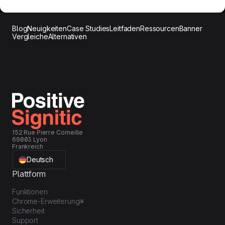
Blog
Neuigkeiten
Case Studies
Leitfaden
Ressourcen
Banner
Vergleiche
Alternativen
152 Rue Pierre Corneille
69003 Lyon
Frankreich
Deutsch
Plattform
Funktionen
Chrome-Erweiterung
Sicherheit
Support