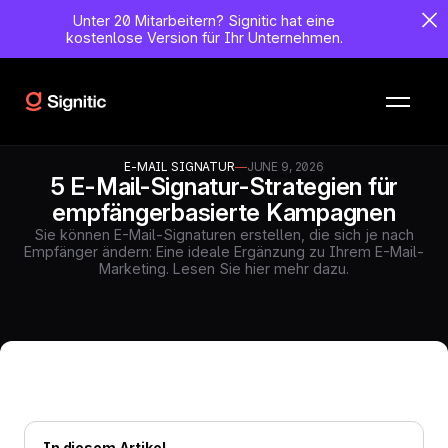
Unter 20 Mitarbeitern?
Signitic hat eine
kostenlose Version für Ihr Unternehmen.
E-MAIL SIGNATUR
—
JUNE 9, 2026
5 E-Mail-Signatur-Strategien für
empfängerbasierte Kampagnen
Sie können E-Mail-Signaturen erstellen, die sich je nach
Empfänger ändern: Eine ideale Ergänzung zu Ihrem E-Mail-
Marketing. Lesen Sie hier mehr dazu.
In diesem Artikel