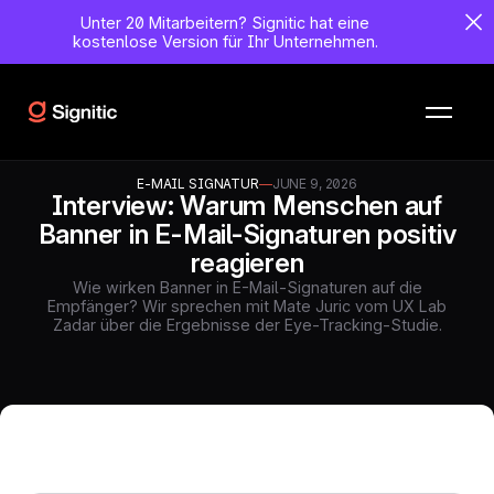
Unter 20 Mitarbeitern?
Signitic hat eine
kostenlose Version für Ihr Unternehmen.
E-MAIL SIGNATUR
—
JUNE 9, 2026
Interview: Warum Menschen auf
Banner in E-Mail-Signaturen positiv
reagieren
Wie wirken Banner in E-Mail-Signaturen auf die
Empfänger? Wir sprechen mit Mate Juric vom UX Lab
Zadar über die Ergebnisse der Eye-Tracking-Studie.