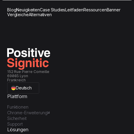
Blog
Neuigkeiten
Case Studies
Leitfaden
Ressourcen
Banner
Vergleiche
Alternativen
152 Rue Pierre Corneille
69003 Lyon
Frankreich
Deutsch
Plattform
Funktionen
Chrome-Erweiterung
Sicherheit
Support
Lösungen