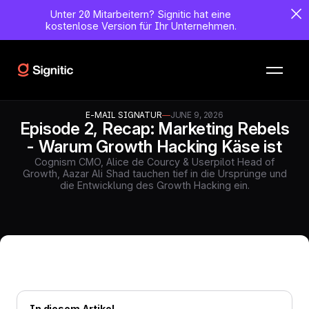
Unter 20 Mitarbeitern?
Signitic hat eine
kostenlose Version für Ihr Unternehmen.
E-MAIL SIGNATUR
—
JUNE 9, 2026
Episode 2, Recap: Marketing Rebels
- Warum Growth Hacking Käse ist
Cognism CMO, Alice de Courcy & Userpilot Head of
Growth, Aazar Ali Shad tauchen tief in die Ursprünge und
die Entwicklung des Growth Hacking ein.
In diesem Artikel