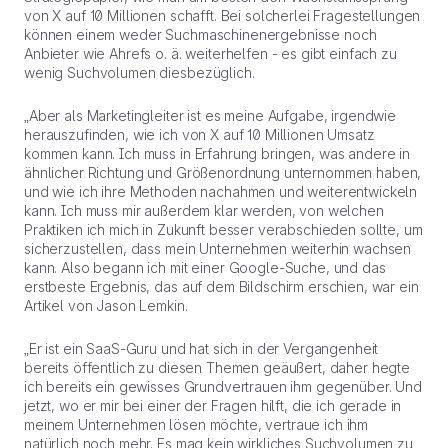
von X auf 10 Millionen schafft. Bei solcherlei Fragestellungen
können einem weder Suchmaschinenergebnisse noch
Anbieter wie Ahrefs o. ä. weiterhelfen - es gibt einfach zu
wenig Suchvolumen diesbezüglich.
„Aber als Marketingleiter ist es meine Aufgabe, irgendwie
herauszufinden, wie ich von X auf 10 Millionen Umsatz
kommen kann. Ich muss in Erfahrung bringen, was andere in
ähnlicher Richtung und Größenordnung unternommen haben,
und wie ich ihre Methoden nachahmen und weiterentwickeln
kann. Ich muss mir außerdem klar werden, von welchen
Praktiken ich mich in Zukunft besser verabschieden sollte, um
sicherzustellen, dass mein Unternehmen weiterhin wachsen
kann. Also begann ich mit einer Google-Suche, und das
erstbeste Ergebnis, das auf dem Bildschirm erschien, war ein
Artikel von Jason Lemkin.
„Er ist ein SaaS-Guru und hat sich in der Vergangenheit
bereits öffentlich zu diesen Themen geäußert, daher hegte
ich bereits ein gewisses Grundvertrauen ihm gegenüber. Und
jetzt, wo er mir bei einer der Fragen hilft, die ich gerade in
meinem Unternehmen lösen möchte, vertraue ich ihm
natürlich noch mehr. Es mag kein wirkliches Suchvolumen zu