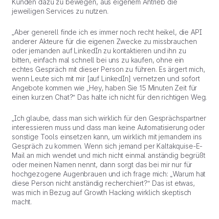
Kunden dazu zu bewegen, aus eigenem Antrieb die
jeweiligen Services zu nutzen.
„Aber generell finde ich es immer noch recht heikel, die API
anderer Akteure für die eigenen Zwecke zu missbrauchen
oder jemanden auf LinkedIn zu kontaktieren und ihn zu
bitten, einfach mal schnell bei uns zu kaufen, ohne ein
echtes Gespräch mit dieser Person zu führen. Es ärgert mich,
wenn Leute sich mit mir [auf LinkedIn] vernetzen und sofort
Angebote kommen wie „Hey, haben Sie 15 Minuten Zeit für
einen kurzen Chat?“ Das halte ich nicht für den richtigen Weg.
„Ich glaube, dass man sich wirklich für den Gesprächspartner
interessieren muss und dass man keine Automatisierung oder
sonstige Tools einsetzen kann, um wirklich mit jemandem ins
Gespräch zu kommen. Wenn sich jemand per Kaltakquise-E-
Mail an mich wendet und mich nicht einmal anständig begrüßt
oder meinen Namen nennt, dann sorgt das bei mir nur für
hochgezogene Augenbrauen und ich frage mich: „Warum hat
diese Person nicht anständig recherchiert?“ Das ist etwas,
was mich in Bezug auf Growth Hacking wirklich skeptisch
macht.