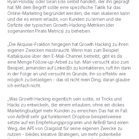
Ryan Holiday oder Sean Ellis selbst handelt, der ihn geprägt
hat. Mit dem Begriff sollte eine spezifische Taktik für das
Online-Marketing begründet werden, die man skalieren kann
und die es einem erlaubt, von Kunden zu lernen und die
Defizite der typischen Growth-Hacking-Metriken (der
sogenannten Pirate Metrics) zu beheben.
„Die Akquise-Fraktion hingegen hat Growth Hacking zu ihren
eigenen Zwecken missbraucht. Wenn man zum Beispiel
Kaltakquise über den E-Mail-Channel betreibt, gibt es da
eine Menge Follow-up-Arbeit zu tun. Man versucht also zum
Beispiel, jemanden auf LinkedIn zu kontaktieren, ruft ihn dann
in der Folge an und versucht im Grunde, ihn so effektiv wie
möglich zu belästigen - das ist nicht mein Ding, daran glaube
ich einfach nicht.
„Was Growth Hacking eigentlich sein sollte, ist Tricks und
Hacks zu entwickeln, die einem erlauben, ohne ein dickes
Marketingbudget mehr Kunden zu erreichen. Das hat im Fall
von AirBnB sehr gut funktioniert. Dropbox beispielsweise
setzte auf ein Empfehlungsprogramm und AirBnB fand einen
Weg, die API von Craigslist für seine eigenen Zwecke zu
nutzen - beides kreative Strategien, um mehr potentielle