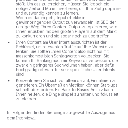
stößt. Um das zu erreichen, müssen Sie jedoch die
nötige Zeit und Mühe investieren, um Ihre Zielgruppe in-
und auswendig kennen zu lernen.
Wenn es darum geht, Input effektiv in
gewinnbringenden Output zu verwandeln, ist SEO der
richtige Weg. Ihren Content-Output zu optimieren, wird
Ihnen erlauben mit den großen Playern auf dem Markt
zu konkurrieren und sie sogar noch zu übertreffen.
Ihren Content am User Intent auszurichten ist der
Schlüssel, um relevanten Traffic auf Ihre Website zu
lenken. Sie sollten Ihren Content also nicht nur mit
massenkompatiblen Schlagworten vollpacken. Sie
können Ihr Ranking auch mit Keywords verbessern, die
zwar ein geringeres Suchvolumen haben, aber dafür
hochgradig relevant für sehr spezifische User Intents
sind.
Konzentrieren Sie sich vor allem darauf, Einnahmen zu
generieren. Ein Übermaß an Metriken können Start-ups
schnell überfordern. Ein Back-to-Basics-Ansatz kann
Ihnen helfen, die Dinge simpel zu halten und fokussiert
zu bleiben.
Im Folgenden finden Sie einige ausgewählte Auszüge aus
dem Interview...