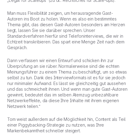
„Legal for Scaleups“ (zu dt.: Rechtliches für Scale-ups).
Man muss Flexibilität zeigen, um herausragende Gast-
Autoren ins Boot zu holen. Wenn es also ein bestimmtes
Thema gibt, das diesen Gast-Autoren besonders am Herzen
liegt, lassen Sie sie darüber sprechen. Unser
Standardverfahren hierfür sind Telefoninterviews, die wir in
Echtzeit transkribieren. Das spart eine Menge Zeit nach dem
Gespräch.
Dann verfassen wir einen Entwurf und schicken ihn zur
Überprüfung an sie rüber. Normalerweise sind die echten
Meinungsführer zu einem Thema zu beschäftigt, um so etwas
selbst zu tun. Dank des Interviewformats ist es für sie jedoch
nur minimaler Aufwand. Es lässt sie gleichzeitig gut aussehen
und das schmeichelt ihnen. Und wenn man gute Gast-Autoren
gewinnt, bedeutet das im selben Atemzug unbezahlbare
Netzwerkeffekte, da diese Ihre Inhalte mit ihrem eigenen
Netzwerk teilen.“
Tom weist außerdem auf die Möglichkeit hin, Content als Teil
einer Piggybacking-Strategie zu nutzen, was Ihre
Markenbekanntheit schneller steigert.