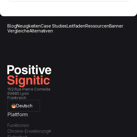
Blog
Neuigkeiten
Case Studies
Leitfaden
Ressourcen
Banner
Vergleiche
Alternativen
152 Rue Pierre Corneille
69003 Lyon
Frankreich
Deutsch
Plattform
Funktionen
Chrome-Erweiterung
Sicherheit