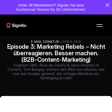
Unter 20 Mitarbeitern?
Signitic hat eine
kostenlose Version für Ihr Unternehmen.
E-MAIL SIGNATUR
—
JUNE 9, 2026
Episode 3: Marketing Rebels – Nicht
überreagieren. Besser machen.
(B2B-Content-Marketing)
Cognism CMO, Alice de Courcy & Juros Director of
Content, Tom Bangay, erörtert den Wert von eBooks, wie
man bei Google gewinnt, die richtigen Metriken zur
Verfolgung & mehr.