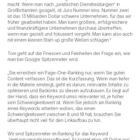
macht. Wenn man nach „juristischen Dienstleistungen“ in
Großbritannien googelt, ist Juro Nummer eins. Nummer zwei
ist das 13 Milliarden Dollar schwere Unternehmen, für das wir
früher gearbeitet haben. Man kann größere, erfolgreichere
und finanzkräftigere Unternehmen durchaus übertreffen,
wenn man gezielt und fokussiert vorgeht. Man kann also auch
mit einem kleinen Start-up große Wellen schlagen.“
Tom geht auf die Finessen und Feinheiten der Frage ein, wie
man bei Google Spitzenreiter wird.
„Sie erreichen ein Page-One-Ranking nur, wenn Sie guten
Content verfassen. Das ist die Kurzfassung. Wenn man tiefer
in die Materie einsteigt, geht es darum, relevante Inhalte zu
optimieren und Backlinks zu diesen aufzubauen. Es liegt auf
der Hand, dass ein Keyword umso relevanter ist, je höher
sein Schwierigkeitswert ist. Wenn Sie jedoch am Ranking
eines Keywords arbeiten wollen, das einen
Schwierigkeitswert zwischen 0 und 10 hat, brauchen Sie
überhaupt nicht viel für den Linkaufbau zu tun.
Wir sind Spitzenreiter im Ranking für das Keyword
„Vertragsverwaltungssoftware“. Es kostet etwa 40 Dollar pro