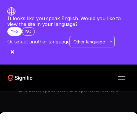
It looks like you speak English. Would you like to
view the site in your language?
YES
NO
Or select another language
KOMMUNIKATIONSSTRATEGIE
—
JUNE 9, 2026
Wie führt man eine effektive
Umfrage zur Kundenzufriedenheit
durch?
Erstellen Sie eine Zufriedenheitsumfrage, um wertvolles
Kundenfeedback zu erhalten. Signitic zeigt Ihnen, wie Sie
Ihre Leistung bewerten und optimieren können.