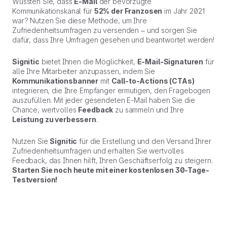
Wussten Sie, dass
E-Mail
der bevorzugte
Kommunikationskanal für
52% der Franzosen
im Jahr 2021
war? Nutzen Sie diese Methode, um Ihre
Zufriedenheitsumfragen zu versenden – und sorgen Sie
dafür, dass Ihre Umfragen gesehen und beantwortet werden!
Signitic
bietet Ihnen die Möglichkeit,
E-Mail-Signaturen
für
alle Ihre Mitarbeiter anzupassen, indem Sie
Kommunikationsbanner
mit
Call-to-Actions (CTAs)
integrieren, die Ihre Empfänger ermutigen, den Fragebogen
auszufüllen. Mit jeder gesendeten E-Mail haben Sie die
Chance, wertvolles
Feedback
zu sammeln und Ihre
Leistung zu verbessern
.
Nutzen Sie
Signitic
für die Erstellung und den Versand Ihrer
Zufriedenheitsumfragen und erhalten Sie wertvolles
Feedback, das Ihnen hilft, Ihren Geschäftserfolg zu steigern.
Starten Sie noch heute mit einer kostenlosen 30-Tage-
Testversion!