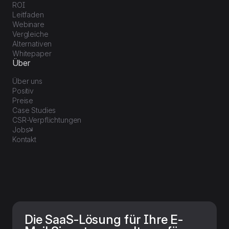
ROI
Leitfaden
Webinare
Vergleiche
Alternativen
Whitepaper
Über
Über uns
Positiv
Preise
Case Studies
CSR-Verpflichtungen
Jobs
Kontakt
Die SaaS-Lösung für Ihre E-