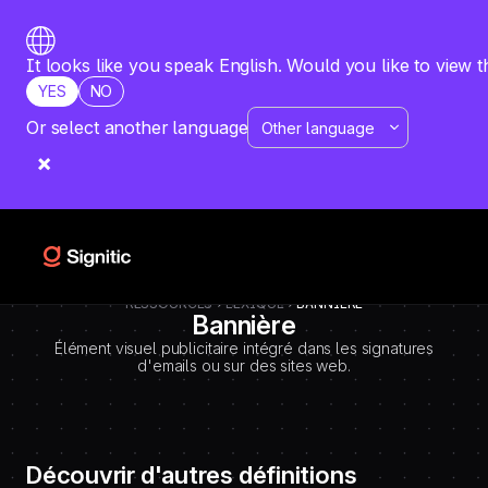
-
=============================================
DEBUT CODE E - TEMPLATE CMS DEFINITIONS / LEXIQUE
Emplacement Webflow: Template CMS Definitions > Page settings >
It looks like you speak English. Would you like to view t
Custom code > Inside tag
YES
NO
=============================================
-->
Or select another language
RESSOURCES
LEXIQUE
BANNIÈRE
Bannière
Élément visuel publicitaire intégré dans les signatures
d'emails ou sur des sites web.
Découvrir d'autres définitions