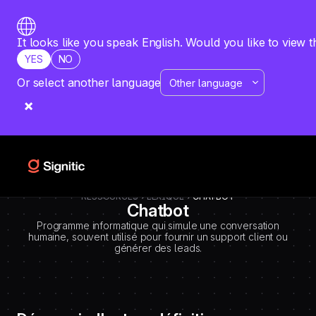
-
=============================================
DEBUT CODE E - TEMPLATE CMS DEFINITIONS / LEXIQUE
Emplacement Webflow: Template CMS Definitions > Page settings >
It looks like you speak English. Would you like to view t
Custom code > Inside tag
YES
NO
=============================================
-->
Or select another language
RESSOURCES
LEXIQUE
CHATBOT
Chatbot
Programme informatique qui simule une conversation
humaine, souvent utilisé pour fournir un support client ou
générer des leads.