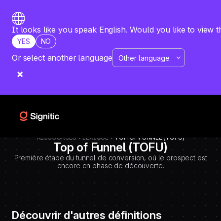
-
=============================================
DEBUT CODE E - TEMPLATE CMS DEFINITIONS / LEXIQUE
Emplacement Webflow: Template CMS Definitions > Page settings >
It looks like you speak English. Would you like to view t
Custom code > Inside tag
YES
NO
=============================================
-->
Or select another language
RESSOURCES
LEXIQUE
TOP OF FUNNEL (TOFU)
Top of Funnel (TOFU)
Première étape du tunnel de conversion, où le prospect est
encore en phase de découverte.
Découvrir d'autres définitions