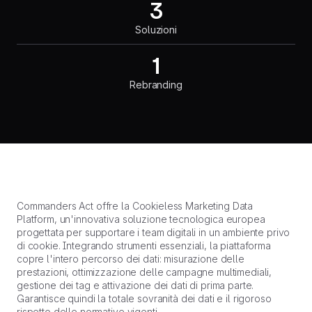
3
Soluzioni
1
Rebranding
Commanders Act offre la Cookieless Marketing Data
Platform, un'innovativa soluzione tecnologica europea
progettata per supportare i team digitali in un ambiente privo
di cookie. Integrando strumenti essenziali, la piattaforma
copre l'intero percorso dei dati: misurazione delle
prestazioni, ottimizzazione delle campagne multimediali,
gestione dei tag e attivazione dei dati di prima parte.
Garantisce quindi la totale sovranità dei dati e il rigoroso
rispetto delle normative vigenti.