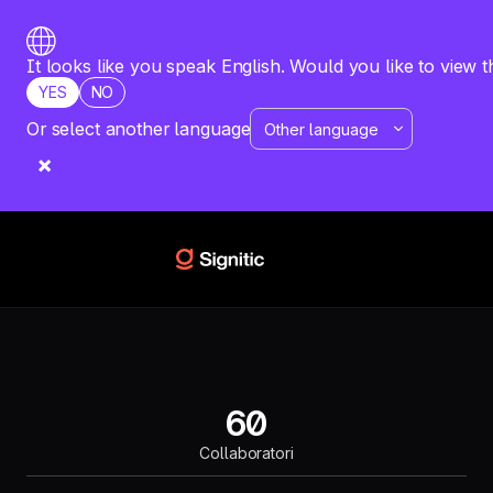
It looks like you speak English. Would you like to view t
YES
NO
Or select another language
RISORSE
CASO DI STUDIO
COMMANDERS ACT
Signitic: implementazione di un
rebranding nelle firme e-mail
Signitic: implementazione di un rebranding nelle firme
e-mail
60
Collaboratori