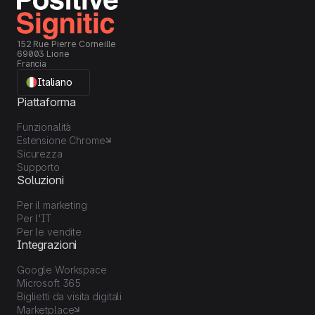
organizzazione ed
efficienza!
152 Rue Pierre Corneille
69003 Lione
Francia
Italiano
Piattaforma
Funzionalità
Estensione Chrome
Sicurezza
Supporto
Soluzioni
Per il marketing
Per l'IT
Per le vendite
Integrazioni
Google Workspace
Microsoft 365
Biglietti da visita digitali
Marketplace