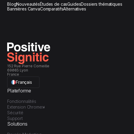
Blog
Nouveautés
Études de cas
Guides
Dossiers thématiques
Bannières Canva
Comparatifs
Alternatives
152 Rue Pierre Corneille
69003 Lyon
France
Français
Plateforme
Fonctionnalités
Extension Chrome
Sécurité
Support
Solutions