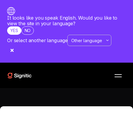
It looks like you speak English. Would you like to
view the site in your language?
YES
NO
Or select another language
RESSOURCES
COMPARATIFS
Boost My Mail vs
WiseStamp
Quel est le meilleur logiciel pour votre entreprise ? Vous
souhaitez comparer Boost My Mail avec WiseStamp ?
Obtenez une analyse détaillée des deux solutions.