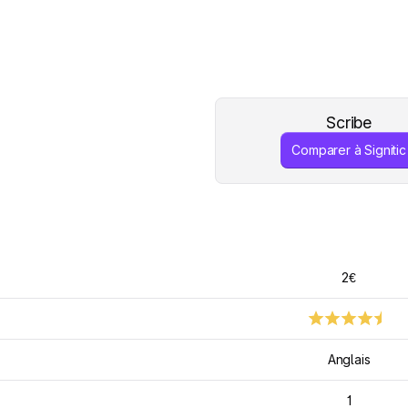
Scribe
Comparer à Signitic
2€
Anglais
1