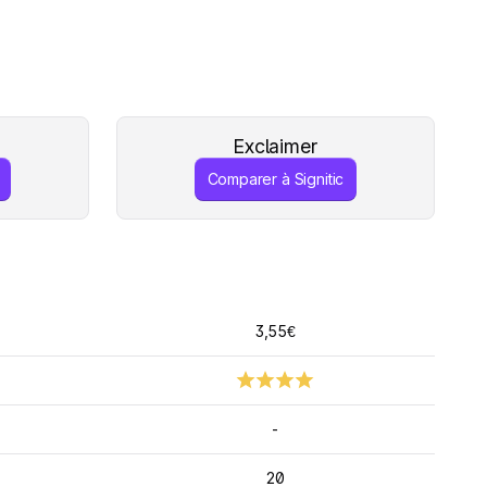
Exclaimer
Comparer à Signitic
3,55€
-
20