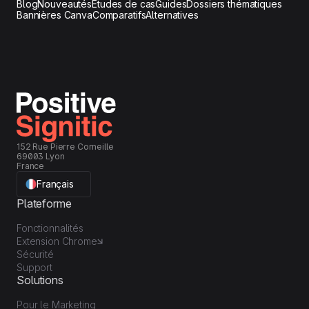
Blog
Nouveautés
Études de cas
Guides
Dossiers thématiques
Bannières Canva
Comparatifs
Alternatives
152 Rue Pierre Corneille
69003 Lyon
France
Français
Plateforme
Fonctionnalités
Extension Chrome
Sécurité
Support
Solutions
Pour le Marketing