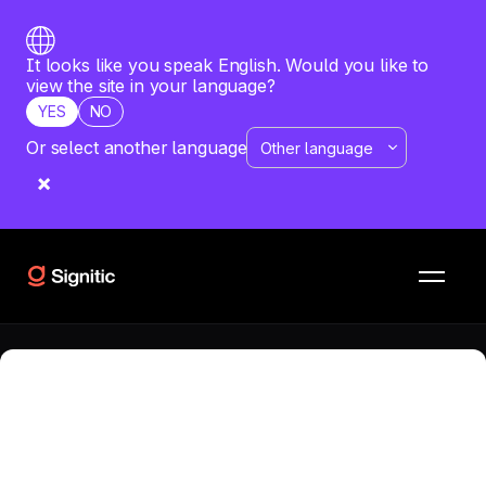
It looks like you speak English. Would you like to
view the site in your language?
YES
NO
Or select another language
RESSOURCES
COMPARATIFS
Scribe vs weadvocacy
Quel est le meilleur logiciel pour votre entreprise ? Vous
souhaitez comparer Scribe avec weadvocacy ? Obtenez
une analyse détaillée des deux solutions.