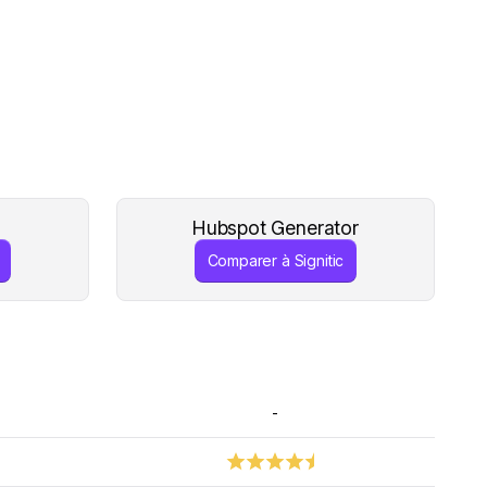
Hubspot Generator
Comparer à Signitic
-