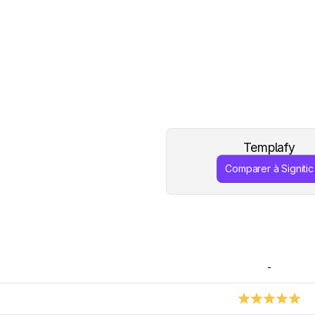
Templafy
Comparer à Signitic
-