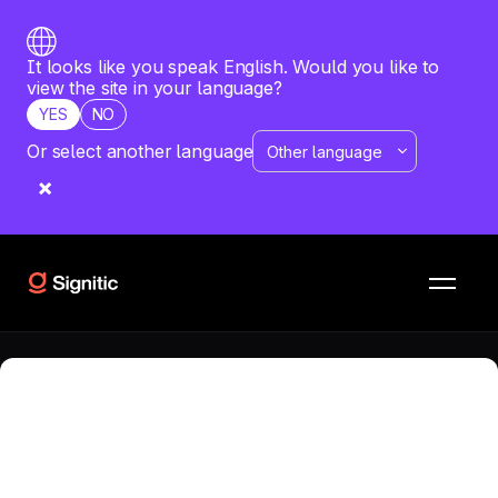
It looks like you speak English. Would you like to
view the site in your language?
YES
NO
Or select another language
RESSOURCES
COMPARATIFS
Xink vs Signite
Quel est le meilleur logiciel pour votre entreprise ? Vous
souhaitez comparer Xink avec Signite ? Obtenez une
analyse détaillée des deux solutions.