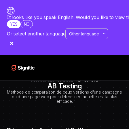
-
=============================================
DEBUT CODE E - TEMPLATE CMS DEFINITIONS / LEXIQUE
Emplacement Webflow: Template CMS Definitions > Page settings >
It looks like you speak English. Would you like to view t
Custom code > Inside tag
YES
NO
=============================================
-->
Or select another language
RESSOURCES
LEXIQUE
AB TESTING
AB Testing
Méthode de comparaison de deux versions d'une campagne
ou d'une page web pour déterminer laquelle est la plus
efficace.