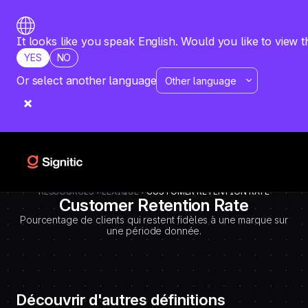
-
=============================================
DEBUT CODE E - TEMPLATE CMS DEFINITIONS / LEXIQUE
Emplacement Webflow: Template CMS Definitions > Page settings >
It looks like you speak English. Would you like to view t
Custom code > Inside tag
YES
NO
=============================================
-->
Or select another language
RESSOURCES
LEXIQUE
CUSTOMER RETENTION RATE
Customer Retention Rate
Pourcentage de clients qui restent fidèles à une marque sur
une période donnée.
Découvrir d'autres définitions