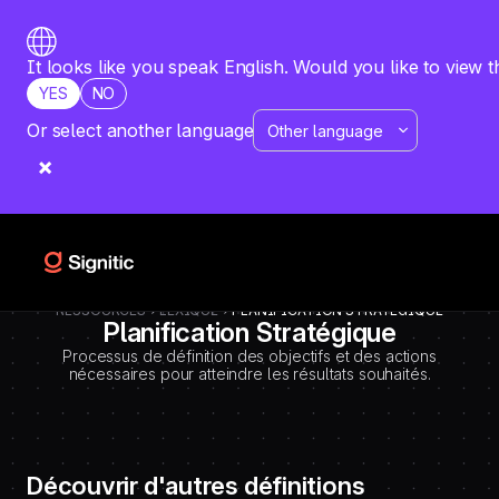
-
=============================================
DEBUT CODE E - TEMPLATE CMS DEFINITIONS / LEXIQUE
Emplacement Webflow: Template CMS Definitions > Page settings >
It looks like you speak English. Would you like to view t
Custom code > Inside tag
YES
NO
=============================================
-->
Or select another language
RESSOURCES
LEXIQUE
PLANIFICATION STRATÉGIQUE
Planification Stratégique
Processus de définition des objectifs et des actions
nécessaires pour atteindre les résultats souhaités.
Découvrir d'autres définitions