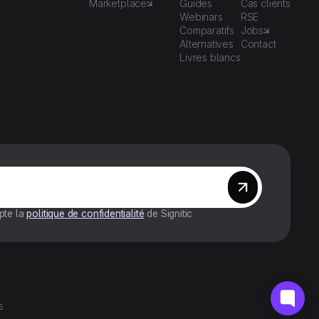
Marketplace
Guides
Cas clients
Webinars
RSE
Comparatifs
Jobs
Alternatives
Contact
Livres blancs
epte la
politique de confidentialité
de Signitic
s