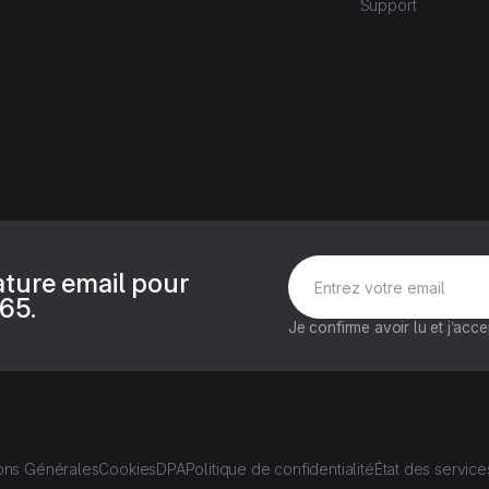
Support
ature email pour
65.
Je confirme avoir lu et j’acc
ons Générales
Cookies
DPA
Politique de confidentialité
État des service