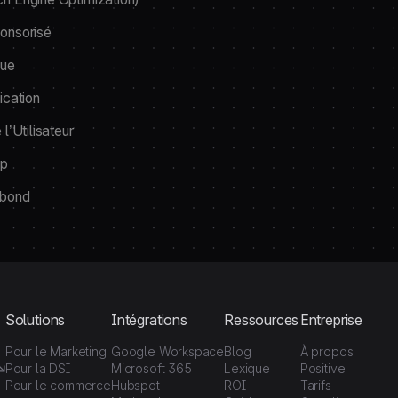
onsorisé
çue
ication
l’Utilisateur
op
ebond
Solutions
Intégrations
Ressources
Entreprise
Pour le Marketing
Google Workspace
Blog
À propos
Pour la DSI
Microsoft 365
Lexique
Positive
Pour le commerce
Hubspot
ROI
Tarifs