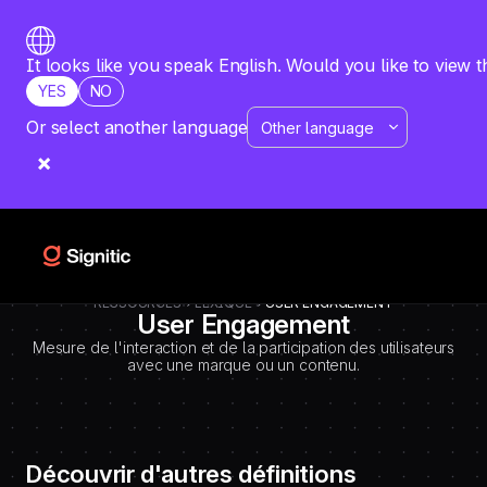
-
=============================================
DEBUT CODE E - TEMPLATE CMS DEFINITIONS / LEXIQUE
Emplacement Webflow: Template CMS Definitions > Page settings >
It looks like you speak English. Would you like to view t
Custom code > Inside tag
YES
NO
=============================================
-->
Or select another language
RESSOURCES
LEXIQUE
USER ENGAGEMENT
User Engagement
Mesure de l'interaction et de la participation des utilisateurs
avec une marque ou un contenu.
Découvrir d'autres définitions