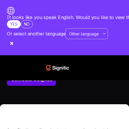
It looks like you speak English. Would you like to view t
YES
NO
Or select another language
ACCUEIL
INTÉGRATIONS
FRONT
Front
Synchronisez vos signatures Signitic dans Front pour une
relation client cohérente.
Connecter à Signitic