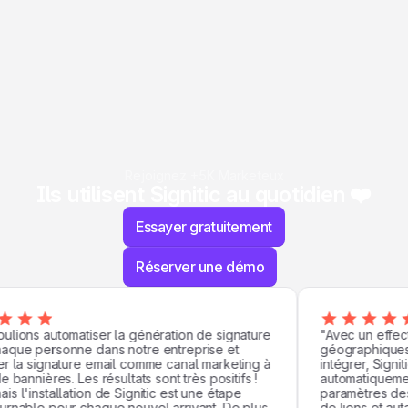
Rejoignez +5K Marketeux
Ils utilisent Signitic au quotidien ❤️
Essayer gratuitement
Réserver une démo
ions automatiser la génération de signature
"Avec un effectif
que personne dans notre entreprise et
géographiques, 
 la signature email comme canal marketing à
intégrer, Signiti
bannières. Les résultats sont très positifs !
automatiquement.
 l'installation de Signitic est une étape
paramètres des u
nable pour chaque nouvel arrivant. De plus,
de liens et autan