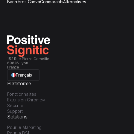
Bannières Canva
Comparatifs
Alternatives
152 Rue Pierre Corneille
69003 Lyon
France
Français
Plateforme
Fonctionnalités
Extension Chrome
Sécurité
Support
Solutions
Pour le Marketing
Pour la DSI