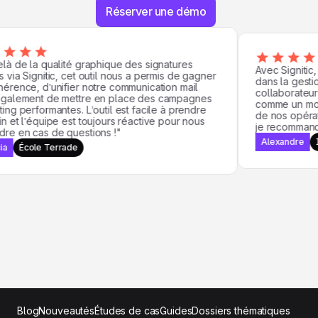
Réserver une démo
à de la qualité graphique des signatures
Avec Signitic,
via Signitic, cet outil nous a permis de gagner
dans la gestio
rence, d’unifier notre communication mail
collaborateurs,
galement de mettre en place des campagnes
comme un moye
ng performantes. L’outil est facile à prendre
de nos opérati
 et l’équipe est toujours réactive pour nous
je recommand
e en cas de questions !"
Alexandre
I
a
École Terrade
Blog
Nouveautés
Études de cas
Guides
Dossiers thématiques