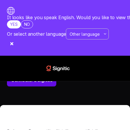
It looks like you speak English. Would you like to view t
YES
NO
Or select another language
ACCUEIL
INTÉGRATIONS
SARBACANE ENGAGE
Sarbacane Engage
Enrichissez vos séquences Sarbacane Engage avec des
signatures email cohérentes..
Connecter à Signitic