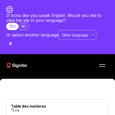
It looks like you speak English. Would you like to
view the site in your language?
YES
NO
Or select another language
SIGNATURE MAIL
—
JUNE 9, 2026
Comment fonctionne le programme
Macc de Microsoft ?
Et comment utiliser les avantages du Macc avec Signitic
Table des matières
Link