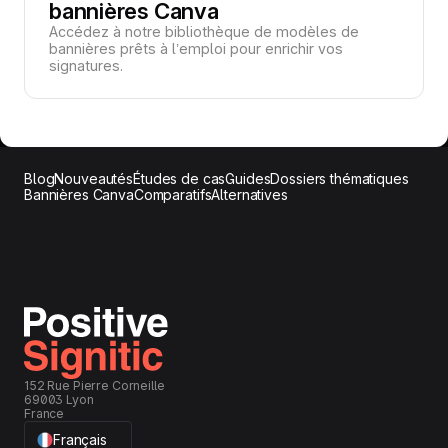
bannières Canva
Accédez à notre bibliothèque de modèles de
bannières prêts à l’emploi pour enrichir vos
signatures.
Blog
Nouveautés
Études de cas
Guides
Dossiers thématiques
Bannières Canva
Comparatifs
Alternatives
152 Rue Pierre Corneille
69003 Lyon
France
Français