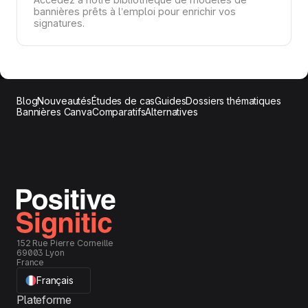
bannières prêts à l’emploi pour enrichir vos
signatures.
Blog
Nouveautés
Études de cas
Guides
Dossiers thématiques
Bannières Canva
Comparatifs
Alternatives
152 Rue Pierre Corneille
69003 Lyon
France
Français
Plateforme