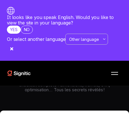
It looks like you speak English. Would you like to
view the site in your language?
YES
NO
Or select another language
SIGNATURE MAIL
—
JUNE 9, 2026
Créer des GIFs parfaits pour vos
signatures emails : la checklist
ultime
Apprenez à concevoir des GIFs performants et
impactants pour vos signatures emails grâce à notre
checklist complète : dimensions, frames, CTA,
optimisation… Tous les secrets révélés !