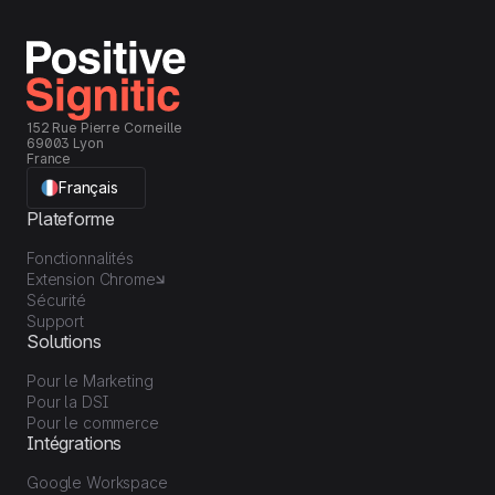
152 Rue Pierre Corneille
69003 Lyon
France
Français
Plateforme
Fonctionnalités
Extension Chrome
Sécurité
Support
Solutions
Pour le Marketing
Pour la DSI
Pour le commerce
Intégrations
Google Workspace