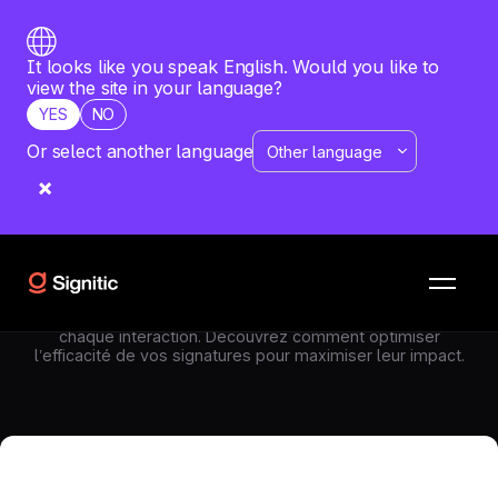
It looks like you speak English. Would you like to
view the site in your language?
YES
NO
Or select another language
SIGNATURE MAIL
—
JUNE 9, 2026
L’efficacité de la signature mail en
tant que “point de contact”
La signature email joue un rôle crucial en tant que point de
contact, renforçant la crédibilité et la reconnaissance de la
marque. Elle permet de transmettre des informations
essentielles de manière professionnelle et cohérente à
chaque interaction. Découvrez comment optimiser
l’efficacité de vos signatures pour maximiser leur impact.