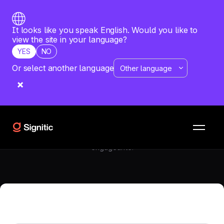
It looks like you speak English. Would you like to
view the site in your language?
YES
NO
Or select another language
BANNIÈRE DE COMMUNICATION
—
JUNE 9, 2026
Programmez vos bannières de
communication pour un été en toute
tranquillité 😎
Programmez vos bannières de communication pour l'été
avec Signitic et assurez une présence continue et
engageante.