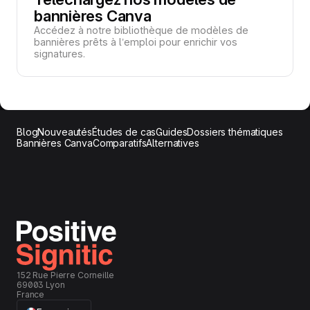
bannières Canva
Accédez à notre bibliothèque de modèles de
bannières prêts à l’emploi pour enrichir vos
signatures.
Blog
Nouveautés
Études de cas
Guides
Dossiers thématiques
Bannières Canva
Comparatifs
Alternatives
152 Rue Pierre Corneille
69003 Lyon
France