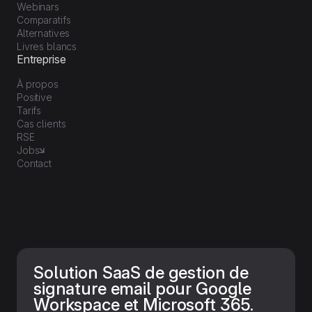
Webinars
Comparatifs
Alternatives
Livres blancs
Entreprise
À propos
Positive
Tarifs
Cas clients
RSE
Jobs
Contact
Solution SaaS de gestion de
signature email pour Google
Workspace et Microsoft 365.