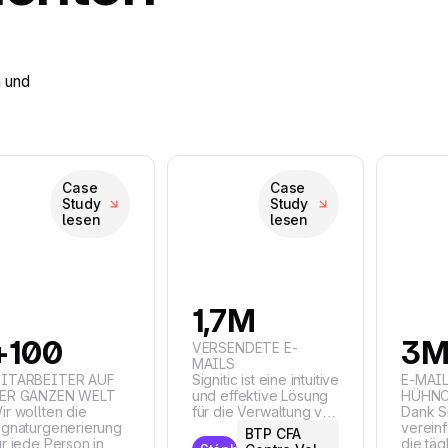
n und
Case
Case
Study
Study
lesen
lesen
1,7M
+100
3
VERSENDETE E-
MAILS
Signitic ist eine intuitive
ITARBEITER AUF
E-MAI
und effektive Lösung
ER GANZEN WELT
HÜHN
ir wollten die
für die Verwaltung von
Dank Si
ignaturgenerierung
E-Mail-Signaturen. Die
verein
BTP CFA
ür jede Person in
Automatisierung
die täg