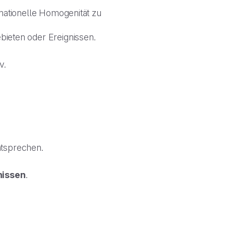
rmationelle Homogenität zu
bieten oder Ereignissen.
v.
ntsprechen.
nissen
.