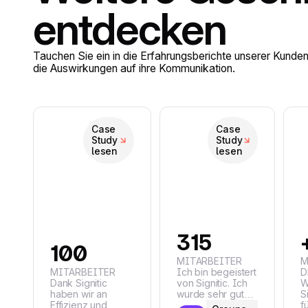
entdecken
Tauchen Sie ein in die Erfahrungsberichte unserer Kunde
die Auswirkungen auf ihre Kommunikation.
Case
Case
Study
Study
lesen
lesen
315
100
MITARBEITER
M
Ich bin begeistert
MITARBEITER
D
Dank Signitic
von Signitic. Ich
W
haben wir an
wurde sehr gut
S
Effizienz und
unterstützt, vor
f