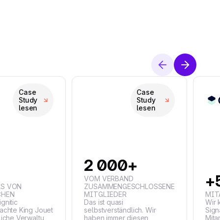
Case
Case
Study
Study
lesen
lesen
2 000+
M
+
VOM VERBAND
LS VON
ZUSAMMENGESCHLOSSENE
CHEN
MITGLIEDER
MIT
gnitic
Das ist quasi
Wir 
fachte King Jouet
selbstverständlich. Wir
Sign
liche Verwaltung
haben immer diesen
Mita