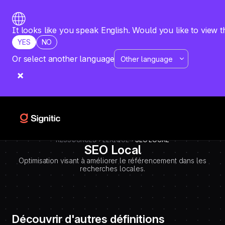
-
=============================================
DEBUT CODE E - TEMPLATE CMS DEFINITIONS / LEXIQUE
Emplacement Webflow: Template CMS Definitions > Page settings >
It looks like you speak English. Would you like to view t
Custom code > Inside tag
YES
NO
=============================================
-->
Or select another language
RESSOURCES
LEXIQUE
SEO LOCAL
SEO Local
Optimisation visant à améliorer le référencement dans les
recherches locales.
Découvrir d'autres définitions