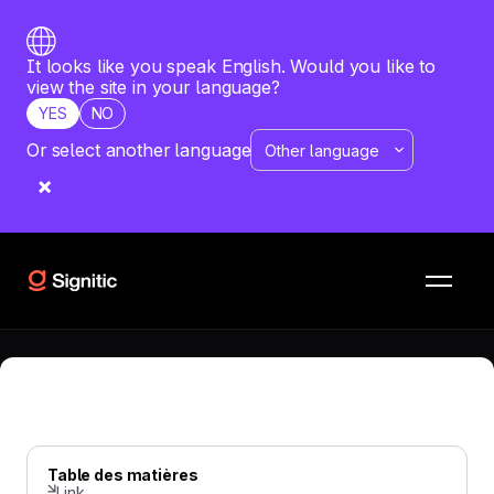
It looks like you speak English. Would you like to
view the site in your language?
YES
NO
Or select another language
SIGNATURE MAIL
—
JUNE 9, 2026
5 usages gagnants des signatures
email
Délivrer des messages ciblés et valoriser la marque
employeur
Table des matières
Link