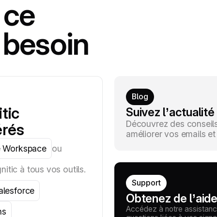
 ce
 besoin
Blog
tic
Suivez l’actualité
Découvrez des conseils 
érés
améliorer vos emails et t
 Workspace
ou
itic à tous vos outils.
Support
alesforce
Obtenez de l’aid
Accédez à notre assistanc
ns