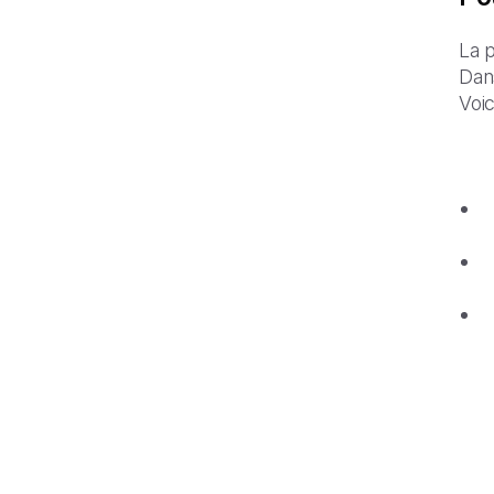
La p
Dan
Voic