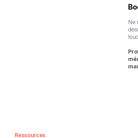
Bo
Ne 
des
touc
Pro
mém
mar
Ressources