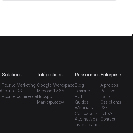
Solutions
Intégrations
Ressources
Entreprise
Pour le Marketing
Google Workspace
Blog
À propos
Pour la DSI
Microsoft 365
Lexique
Positive
Pour le commerce
Hubspot
ROI
Tarifs
Marketplace
Guides
Cas clients
Webinars
RSE
Comparatifs
Jobs
Alternatives
Contact
Livres blancs