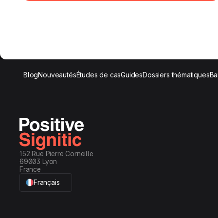
Blog
Nouveautés
Études de cas
Guides
Dossiers thématiques
Ba
152 Rue Pierre Corneille
69003 Lyon
France
Français