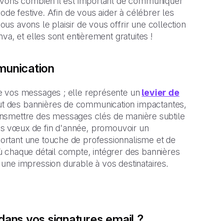
savons combien il est important de communiquer
ode festive. Afin de vous aider à célébrer les
s avons le plaisir de vous offrir une collection
a, et elles sont entièrement gratuites !
mmunication
e vos messages ; elle représente un
levier de
ut des bannières de communication impactantes,
transmettre des messages clés de manière subtile
os vœux de fin d'année, promouvoir un
ortant une touche de professionnalisme et de
 chaque détail compte, intégrer des bannières
une impression durable à vos destinataires.
dans vos signatures email ?