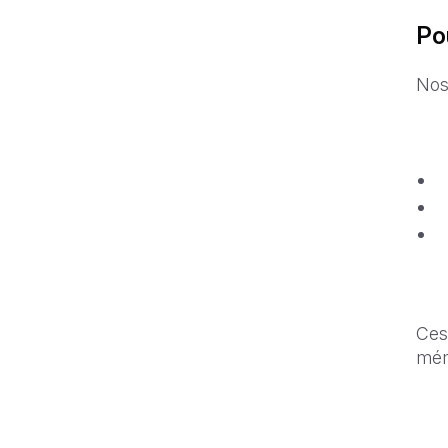
Pou
Nos
Ces
mém