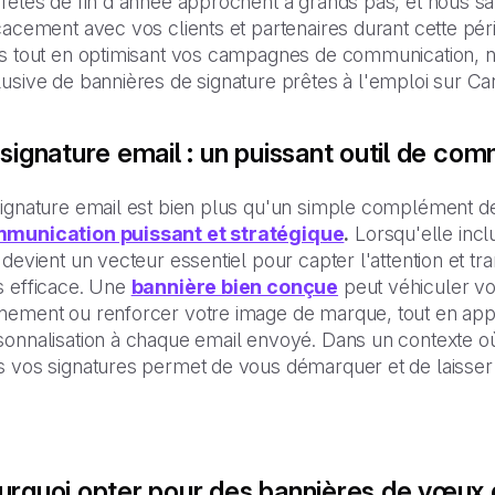
 fêtes de fin d'année approchent à grands pas, et nous 
cacement avec vos clients et partenaires durant cette péri
s tout en optimisant vos campagnes de communication, nou
usive de bannières de signature prêtes à l'emploi sur Canv
 signature email : un puissant outil de co
signature email est bien plus qu'un simple complément d
munication puissant et stratégique
.
Lorsqu'elle incl
 devient un vecteur essentiel pour capter l'attention et 
s efficace. Une
bannière bien conçue
peut véhiculer v
nement ou renforcer votre image de marque, tout en app
sonnalisation à chaque email envoyé. Dans un contexte où
s vos signatures permet de vous démarquer et de laisser 
urquoi opter pour des bannières de vœux 