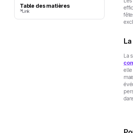
Les
Table des matières
effi
Link
fête
excl
La
La 
com
elle
mai
évé
per
dan
Po