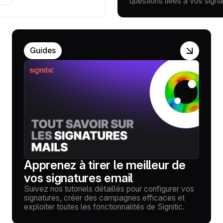
questions liées à vos signa
Guides
Apprenez à tirer le meilleur de
vos signatures email
Suivez nos tutoriels détaillés pour configurer vos
signatures, créer des campagnes efficaces et
exploiter toutes les fonctionnalités de Signitic.