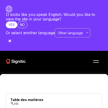
It looks like you speak English. Would you like to
view the site in your language?
YES
NO
Or select another language
SIGNATURE MAIL
—
JUNE 9, 2026
Gagner en précision grâce à la
segmentation
3 exemples pour faire comme les meilleurs !
Table des matières
Link