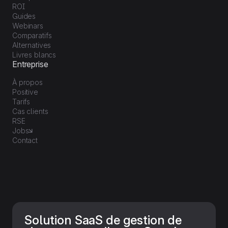
ROI
Guides
Webinars
Comparatifs
Alternatives
Livres blancs
Entreprise
À propos
Positive
Tarifs
Cas clients
RSE
Jobs
Contact
Solution SaaS de gestion de