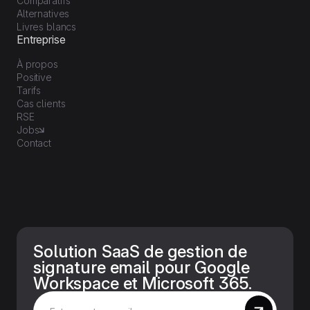
Comparatifs
Alternatives
Livres blancs
Entreprise
À propos
Positive
Tarifs
Cas clients
RSE
Jobs
Contact
Solution SaaS de gestion de
signature email pour Google
Workspace et Microsoft 365.