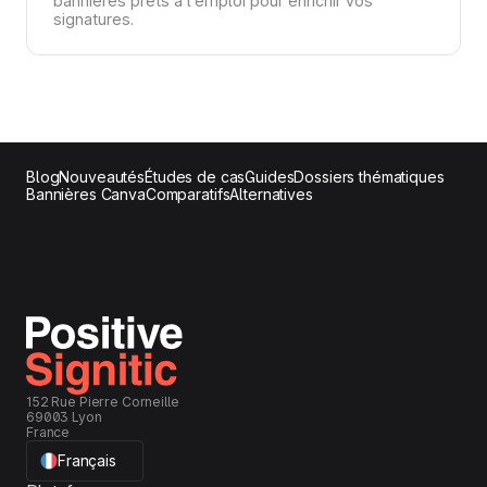
bannières prêts à l’emploi pour enrichir vos
signatures.
Blog
Nouveautés
Études de cas
Guides
Dossiers thématiques
Bannières Canva
Comparatifs
Alternatives
152 Rue Pierre Corneille
69003 Lyon
France
Français